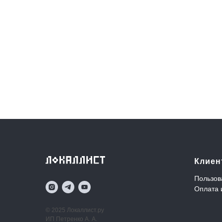
Клиен
Пользов
Оплата 
© 2025 Локаллист.ру
ИП Петренко А. А.